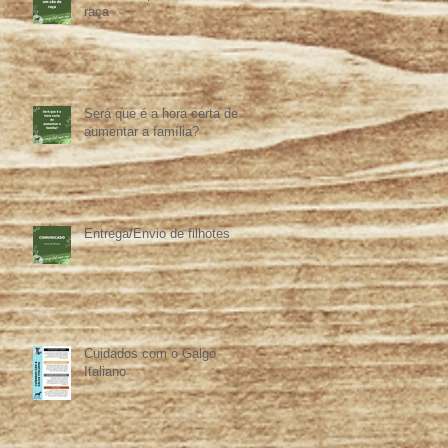
raça
Será que é a hora certa de
aumentar a família?
Entrega/Envio de filhotes
Cuidados com o Galgo
Italiano