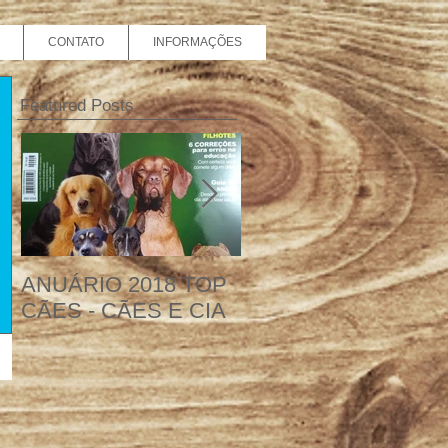
CONTATO
INFORMAÇÕES
Featured Posts
ANUÁRIO 2018 TOP
WHIPPET - Matéria
CÃES - CÃES E CIA
para revista Cães e
Cia com a nossa
participação