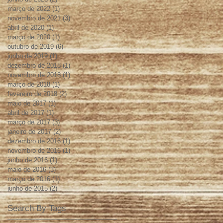
março de 2022
(1)
1 post
novembro de 2021
(3)
3 posts
abril de 2020
(1)
1 post
março de 2020
(1)
1 post
outubro de 2019
(6)
6 posts
junho de 2019
(1)
1 post
dezembro de 2018
(1)
1 post
novembro de 2018
(1)
1 post
março de 2018
(1)
1 post
fevereiro de 2018
(2)
2 posts
maio de 2017
(1)
1 post
abril de 2017
(1)
1 post
março de 2017
(3)
3 posts
janeiro de 2017
(2)
2 posts
dezembro de 2016
(1)
1 post
novembro de 2016
(1)
1 post
junho de 2016
(1)
1 post
maio de 2016
(3)
3 posts
março de 2016
(1)
1 post
junho de 2015
(2)
2 posts
Search By Tags