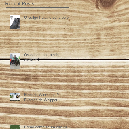
Recent Posts
O Galgo Italiano solta pelo?
Os dobermans ainda
existem?
Ninhada Windhund P -
Filhotes de Whippet
Como comprar um cão de