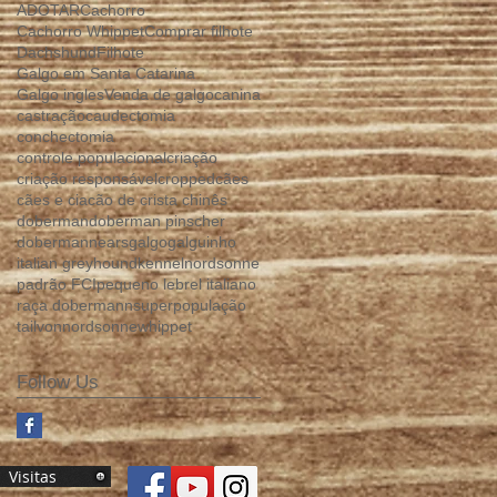
ADOTAR
Cachorro
Cachorro Whippet
Comprar filhote
Dachshund
Filhote
Galgo em Santa Catarina
Galgo ingles
Venda de galgo
canina
castração
caudectomia
conchectomia
controle populacional
criação
criação responsável
cropped
cães
cães e cia
cão de crista chinês
doberman
doberman pinscher
dobermann
ears
galgo
galguinho
italian greyhound
kennel
nordsonne
padrão FCI
pequeno lebrel italiano
raça dobermann
superpopulação
tail
vonnordsonne
whippet
Follow Us
Visitas