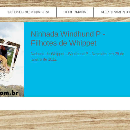
DACHSHUND MINIATURA
DOBERMANN
ADESTRAMENTO
Ninhada Windhund P -
Filhotes de Whippet
Ninhada de Whippet - Windhund P - Nascidos em 29 de
janeiro de 2022.