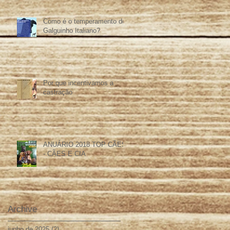
Como é o temperamento do
Galguinho Italiano?
Por que incentivamos a
castração
ANUÁRIO 2018 TOP CÃES
- CÃES E CIA
Archive
junho de 2025
(2)
2 posts