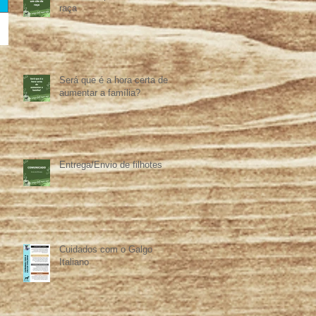
raça
Será que é a hora certa de
aumentar a família?
Entrega/Envio de filhotes
Cuidados com o Galgo
Italiano