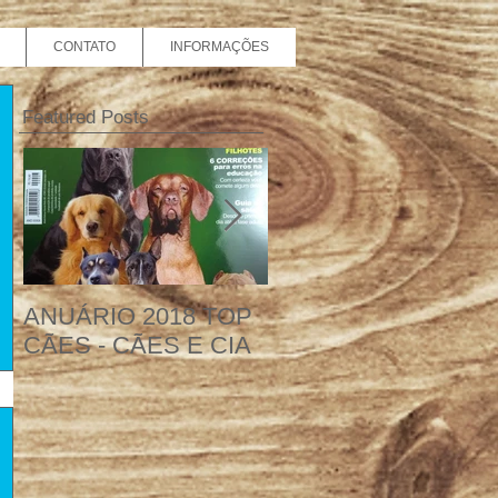
CONTATO
INFORMAÇÕES
Featured Posts
ANUÁRIO 2018 TOP
WHIPPET - Matéria
CÃES - CÃES E CIA
para revista Cães e
Cia com a nossa
participação