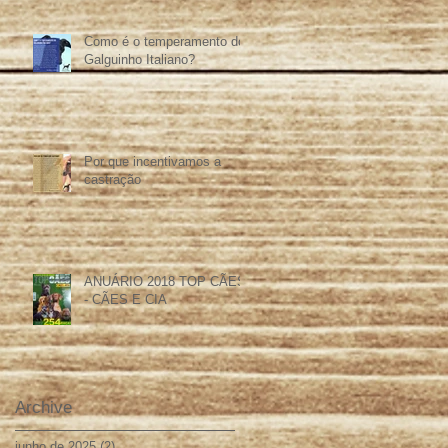
Como é o temperamento do
Galguinho Italiano?
Por que incentivamos a
castração
ANUÁRIO 2018 TOP CÃES
- CÃES E CIA
Archive
junho de 2025
(2)
2 posts