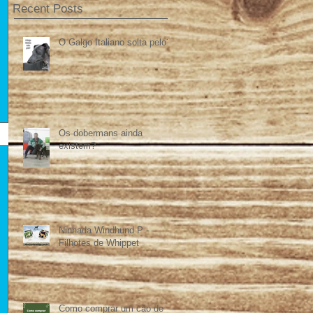
Recent Posts
O Galgo Italiano solta pelo?
Os dobermans ainda
existem?
Ninhada Windhund P -
Filhotes de Whippet
Como comprar um cão de