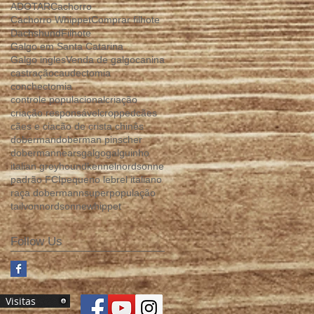
ADOTAR
Cachorro
Cachorro Whippet
Comprar filhote
Dachshund
Filhote
Galgo em Santa Catarina
Galgo ingles
Venda de galgo
canina
castração
caudectomia
conchectomia
controle populacional
criação
criação responsável
cropped
cães
cães e cia
cão de crista chinês
doberman
doberman pinscher
dobermann
ears
galgo
galguinho
italian greyhound
kennel
nordsonne
padrão FCI
pequeno lebrel italiano
raça dobermann
superpopulação
tail
vonnordsonne
whippet
Follow Us
Visitas