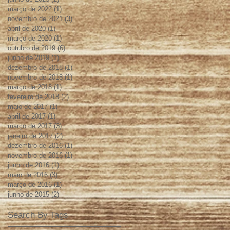
março de 2022
(1)
1 post
novembro de 2021
(3)
3 posts
abril de 2020
(1)
1 post
março de 2020
(1)
1 post
outubro de 2019
(6)
6 posts
junho de 2019
(1)
1 post
dezembro de 2018
(1)
1 post
novembro de 2018
(1)
1 post
março de 2018
(1)
1 post
fevereiro de 2018
(2)
2 posts
maio de 2017
(1)
1 post
abril de 2017
(1)
1 post
março de 2017
(3)
3 posts
janeiro de 2017
(2)
2 posts
dezembro de 2016
(1)
1 post
novembro de 2016
(1)
1 post
junho de 2016
(1)
1 post
maio de 2016
(3)
3 posts
março de 2016
(1)
1 post
junho de 2015
(2)
2 posts
Search By Tags