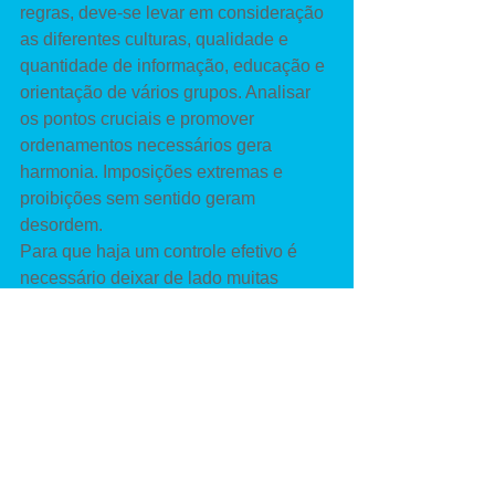
regras, deve-se levar em consideração 
as diferentes culturas, qualidade e 
quantidade de informação, educação e 
orientação de vários grupos. Analisar 
os pontos cruciais e promover 
ordenamentos necessários gera 
harmonia. Imposições extremas e 
proibições sem sentido geram 
desordem. 
Para que haja um controle efetivo é 
necessário deixar de lado muitas 
convicções pessoais e pensar no 
mundo de forma global! 
Autores: Ana Paula Ruzinski, 
advogada, adestradora e 
comportamentalista. Tiago de Souza, 
adestrador e comportamentalista 
canino.
Tags: